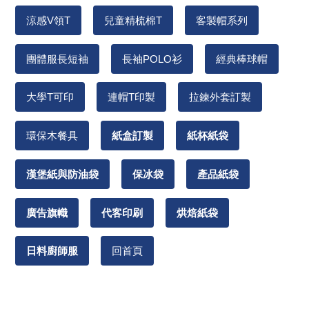
涼感V領T
兒童精梳棉T
客製帽系列
團體服長短袖
長袖POLO衫
經典棒球帽
大學T可印
連帽T印製
拉鍊外套訂製
環保木餐具
紙盒訂製
紙杯紙袋
漢堡紙與防油袋
保冰袋
產品紙袋
廣告旗幟
代客印刷
烘焙紙袋
日料廚師服
回首頁